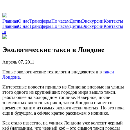
Главная
О нас
Трансферы
По часам
Детям
Экскурсии
Контакты
Главная
О нас
Трансферы
По часам
Детям
Экскурсии
Контакты
ru
Экологические такси в Лондоне
Апрель 07, 2011
Новые экологические технологии внедряются и в
такси
Лондона
.
Интересные новости пришло из Лондона: впервые на улицы
этого одного из крупнейших городов мира вышло такси,
работающее на водородном топливе. Наверное, после
знаменитых восточных рикш, такси Лондона станет со
временем одним из самых экологически чистых. Но это пока
еще в будущем, а сейчас кратко расскажем о новинке.
Как стало известно, на улицах Лондона уже колесит черный
кэб (напомним, что черный кэб – это символ такси города)