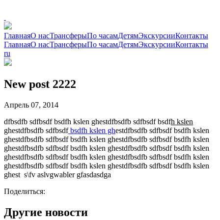
Главная
О нас
Трансферы
По часам
Детям
Экскурсии
Контакты
Главная
О нас
Трансферы
По часам
Детям
Экскурсии
Контакты
ru
New post 2222
Апрель 07, 2014
dfbsdfb sdfbsdf bsdfh kslen ghestdfbsdfb sdfbsdf bsdf
h kslen
ghestdfbsdfb sdfbsdf
bsdfh kslen gh
estdfbsdfb sdfbsdf bsdfh kslen
ghestdfbsdfb sdfbsdf bsdfh kslen ghestdfbsdfb sdfbsdf bsdfh kslen
ghestdfbsdfb sdfbsdf bsdfh kslen ghestdfbsdfb sdfbsdf bsdfh kslen
ghestdfbsdfb sdfbsdf bsdfh kslen ghestdfbsdfb sdfbsdf bsdfh kslen
ghestdfbsdfb sdfbsdf bsdfh kslen ghestdfbsdfb sdfbsdf bsdfh kslen
ghest s\fv aslvgwabler gfasdasdga
Поделиться:
Другие новости