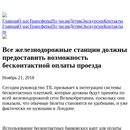
Главная
О нас
Трансферы
По часам
Детям
Экскурсии
Контакты
Главная
О нас
Трансферы
По часам
Детям
Экскурсии
Контакты
ru
Все железнодорожные станции должны
предоставить возможность
бесконтактной оплаты проезда
Ноябрь 21, 2018
Сегодня руководство TfL призывает к интеграции системы
бесконтактных платежей, которые должны будут приняты по
всей железнодорожной сети Великобритании, поскольку они
показали, что обычные билеты становятся не удобными, и уже
фактически не нужными в Лондоне.
Использование бесконтактных банковских карт для оплаты